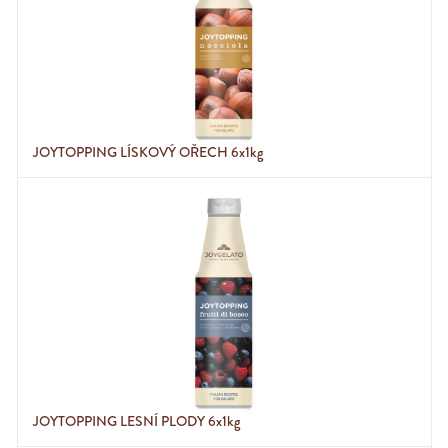
JOYTOPPING LÍSKOVÝ OŘECH 6x1kg
JOYTOPPING LESNÍ PLODY 6x1kg