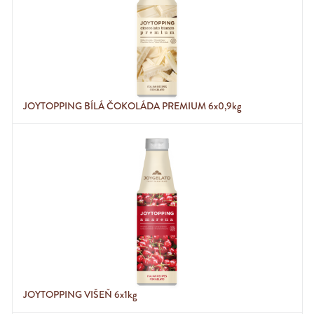
JOYTOPPING BÍLÁ ČOKOLÁDA PREMIUM 6x0,9kg
JOYTOPPING VIŠEŇ 6x1kg