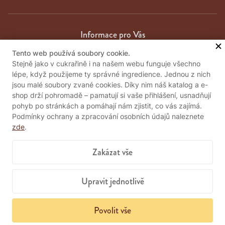
Informace pro Vás
Tento web používá soubory cookie.
Obchodní podmínky
Stejně jako v cukrařině i na našem webu funguje všechno
Zpracování osobních údajů
lépe, když použijeme ty správné ingredience. Jednou z nich
Kontakty
jsou malé soubory zvané cookies. Díky nim náš katalog a e-
Důležité informace
shop drží pohromadě – pamatují si vaše přihlášení, usnadňují
pohyb po stránkách a pomáhají nám zjistit, co vás zajímá.
Podmínky ochrany a zpracování osobních údajů naleznete
zde
.
Pošlete nám vzkaz
Zakázat vše
Položit dotaz
Upravit jednotlivě
Povolit vše
© 2026
Almeco, s.r.o. | Web vytvořil BlueGhost