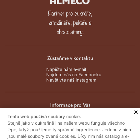
Zůstaňme v kontaktu
Napište nám e-mail
Najdete nás na Facebooku
Navštivte náš Instagram
Informace pro Vás
Tento web používá soubory cookie.
Obchodní podmínky
Stejně jako v cukrařině i na našem webu funguje všechno
Zpracování osobních údajů
lépe, když použijeme ty správné ingredience. Jednou z nich
Kontakty
jsou malé soubory zvané cookies. Díky nim náš katalog a e-
Důležité informace