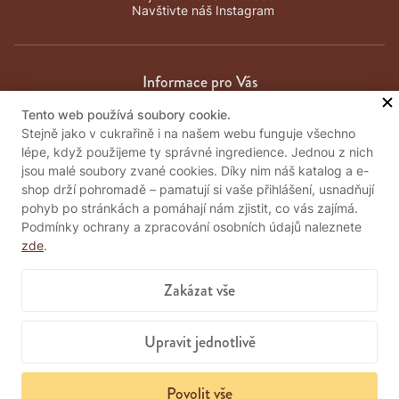
Navštivte náš Instagram
Informace pro Vás
Tento web používá soubory cookie.
Obchodní podmínky
Stejně jako v cukrařině i na našem webu funguje všechno
Zpracování osobních údajů
lépe, když použijeme ty správné ingredience. Jednou z nich
Kontakty
jsou malé soubory zvané cookies. Díky nim náš katalog a e-
Důležité informace
shop drží pohromadě – pamatují si vaše přihlášení, usnadňují
pohyb po stránkách a pomáhají nám zjistit, co vás zajímá.
Podmínky ochrany a zpracování osobních údajů naleznete
zde
.
Pošlete nám vzkaz
Zakázat vše
Položit dotaz
Upravit jednotlivě
Povolit vše