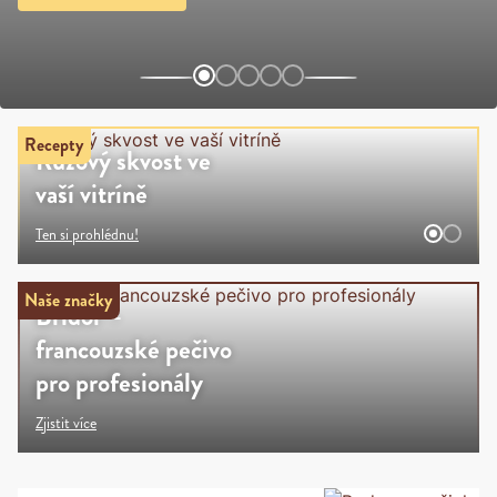
Recepty
Růžový skvost ve
Limonáda - Hruška
vaší vitríně
a skořice
Ten si prohlédnu!
Jak na ní?
Naše značky
Bridor –
francouzské pečivo
pro profesionály
Zjistit více