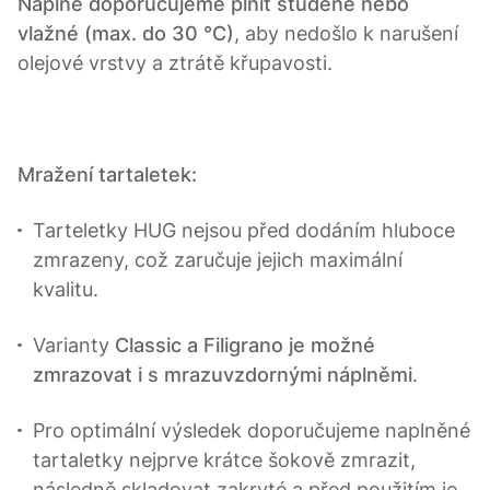
Náplně doporučujeme plnit studené nebo
vlažné (max. do 30 °C)
, aby nedošlo k narušení
olejové vrstvy a ztrátě křupavosti.
Mražení tartaletek:
Tarteletky HUG nejsou před dodáním hluboce
zmrazeny, což zaručuje jejich maximální
kvalitu.
Varianty
Classic a Filigrano je možné
zmrazovat i s mrazuvzdornými náplněmi
.
Pro optimální výsledek doporučujeme naplněné
tartaletky nejprve krátce šokově zmrazit,
následně skladovat zakryté a před použitím je