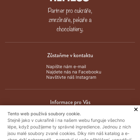
Zůstaňme v kontaktu
Napište nám e-mail
Najdete nás na Facebooku
Navštivte náš Instagram
Informace pro Vás
Tento web používá soubory cookie.
Obchodní podmínky
Stejně jako v cukrařině i na našem webu funguje všechno
Zpracování osobních údajů
lépe, když použijeme ty správné ingredience. Jednou z nich
Kontakty
jsou malé soubory zvané cookies. Díky nim náš katalog a e-
Důležité informace
shop drží pohromadě – pamatují si vaše přihlášení, usnadňují