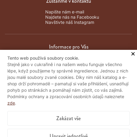
Zůstaňme v kontaktu
Napište nám e-mail
Najdete nás na Facebooku
Navštivte náš Instagram
Informace pro Vás
Tento web používá soubory cookie.
Obchodní podmínky
Stejně jako v cukrařině i na našem webu funguje všechno
Zpracování osobních údajů
lépe, když použijeme ty správné ingredience. Jednou z nich
Kontakty
jsou malé soubory zvané cookies. Díky nim náš katalog a e-
Důležité informace
shop drží pohromadě – pamatují si vaše přihlášení, usnadňují
pohyb po stránkách a pomáhají nám zjistit, co vás zajímá.
Podmínky ochrany a zpracování osobních údajů naleznete
zde
.
Pošlete nám vzkaz
Zakázat vše
Položit dotaz
Upravit jednotlivě