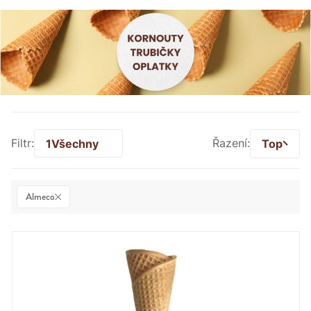
Filtr:
1
Všechny
Řazení:
Top
Almeco