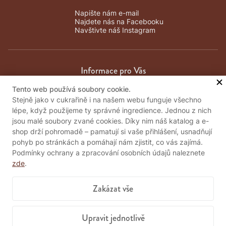
Napište nám e-mail
Najdete nás na Facebooku
Navštivte náš Instagram
Informace pro Vás
Tento web používá soubory cookie.
Obchodní podmínky
Stejně jako v cukrařině i na našem webu funguje všechno
Zpracování osobních údajů
lépe, když použijeme ty správné ingredience. Jednou z nich
Kontakty
jsou malé soubory zvané cookies. Díky nim náš katalog a e-
Důležité informace
shop drží pohromadě – pamatují si vaše přihlášení, usnadňují
pohyb po stránkách a pomáhají nám zjistit, co vás zajímá.
Podmínky ochrany a zpracování osobních údajů naleznete
zde
.
Pošlete nám vzkaz
Zakázat vše
Položit dotaz
Upravit jednotlivě