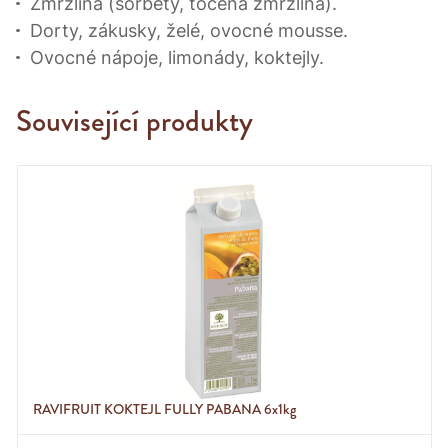
Zmrzlina (sorbety, točená zmrzlina).
Dorty, zákusky, želé, ovocné mousse.
Ovocné nápoje, limonády, koktejly.
Související produkty
RAVIFRUIT KOKTEJL FULLY PABANA 6x1kg