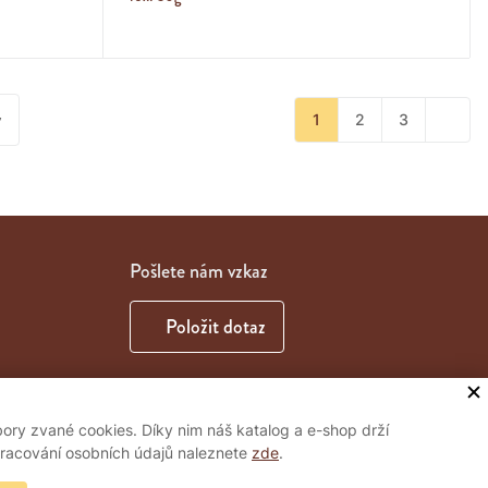
y
1
2
3
Pošlete nám vzkaz
Položit dotaz
ory zvané cookies. Díky nim náš katalog a e-shop drží
zpracování osobních údajů naleznete
zde
.