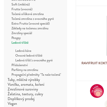
Soft (mléčná)
Frutta (ovocná)
Točená oříšková zmrzlina
Točená zmrzlina z ovocného pyré
Extra Frutta (ovocné speciál)
Základy na točenou zmrzlinu
Zmrzliny speciál
Posypy
Ledové tříště
Ledová káva
Ovocné ledové tříště
Ledová tříšť z ovocného pyré
RAVIFRUIT KOKT
Příslušenství
Parfémy na zmrzlinu
Propagační předměty "Ta naše točená"
Tuky, mléčné výrobky
Vanilka, aromata, koření
Zmrzlinové suroviny
Želatina, textury, cukry
Doplňkový prodej
Vegan