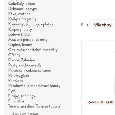
Čokolády, kakao
Dekorace, posypy
Káva, matcha
Knihy a magazíny
Kornouty, trubičky, oplatky
Filtr:
Všechny
Korpusy, pláty
Ledové tříště
Mražené pečivo, dezerty
Náplně, krémy
Obalové a spotřební materiály
Ořechy
Ovoce, Zelenina
Pasty a ochucovadla
Pekařské a cukrářské směsi
Polevy, glazé
Pomůcky
Potahovací a modelovací hmoty
Pyré
Sirupy, toppingy
Smoothie
RAVIFRUIT KOKT
Točená zmrzlina "Ta naše točená"
Soft EXCLUSIVE