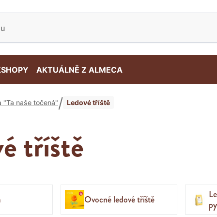
SHOPY
AKTUÁLNĚ Z ALMECA
Ledové tříště
a "Ta naše točená"
é tříště
Le
a
Ovocné ledové tříště
py