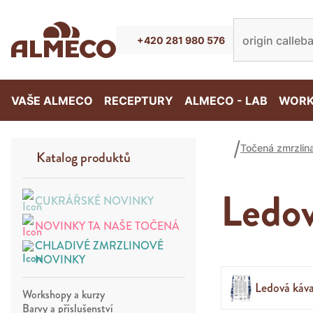
+420 281 980 576
VAŠE ALMECO
RECEPTURY
ALMECO - LAB
WORK
Točená zmrzlin
Katalog produktů
Ledov
CUKRÁŘSKÉ NOVINKY
NOVINKY TA NAŠE TOČENÁ
CHLADIVÉ ZMRZLINOVÉ
NOVINKY
Ledová káv
Workshopy a kurzy
Barvy a příslušenství