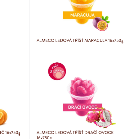
ALMECO LEDOVÁ TŘÍŠŤ MARACUJA 16x750g
Č 16x750g
ALMECO LEDOVÁ TŘÍŠŤ DRAČÍ OVOCE
16x750g