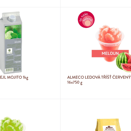
EJL MOJITO 1kg
ALMECO LEDOVÁ TŘÍŠŤ ČERVEN
16x750 g