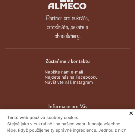
Zůstaňme v kontaktu
Napište nám e-mail
Najdete nás na Facebooku
Navštivte náš Instagram
Informace pro Vás
Tento web používá soubory cookie.
Obchodní podmínky
Stejně jako v cukrařině i na našem webu funguje všechno
Zpracování osobních údajů
lépe, když použijeme ty správné ingredience. Jednou z nich
Kontakty