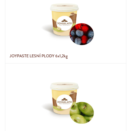
JOYPASTE LESNÍ PLODY 6x1,2kg