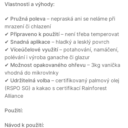
Vlastnosti a výhody:
✔
Pružná poleva
– nepraská ani se neláme při
mrazení či chlazení
✔
Připraveno k použití
– není třeba temperovat
✔
Snadná aplikace
– hladký a lesklý povrch
✔
Víceúčelové využití
– potahování, namáčení,
polévání i výroba ganache či glazur
✔
Možnost opakovaného ohřevu
– 3kg vanička
vhodná do mikrovlnky
✔
Udržitelná volba
– certifikovaný palmový olej
(RSPO SG) a kakao s certifikací Rainforest
Alliance
Použití:
Návod k použití: