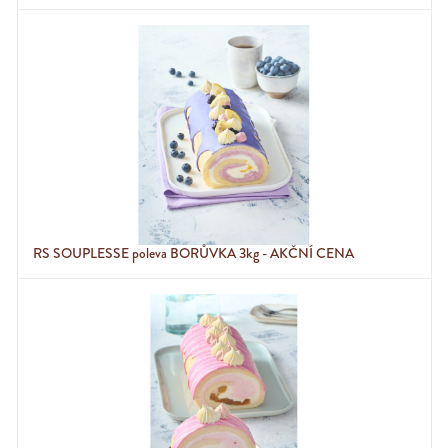
RS SOUPLESSE poleva BORŮVKA 3kg - AKČNÍ CENA