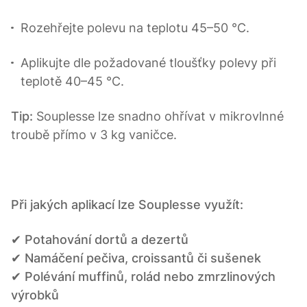
Rozehřejte polevu na teplotu 45–50 °C.
Aplikujte dle požadované tloušťky polevy při
teplotě 40–45 °C.
Tip:
Souplesse lze snadno ohřívat v mikrovlnné
troubě přímo v 3 kg vaničce.
Při jakých aplikací lze Souplesse využít:
✔
Potahování dortů a dezertů
✔
Namáčení pečiva, croissantů či sušenek
✔
Polévání muffinů, rolád nebo zmrzlinových
výrobků