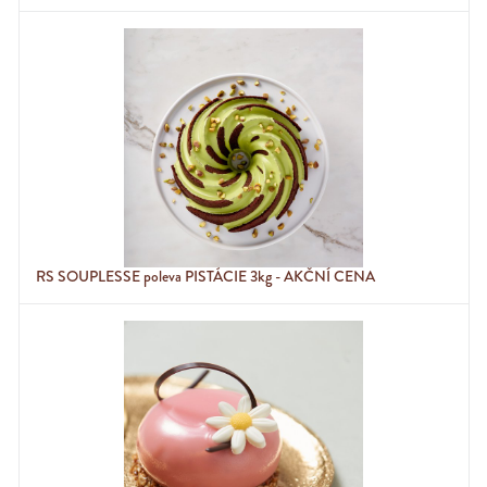
RS SOUPLESSE poleva PISTÁCIE 3kg - AKČNÍ CENA