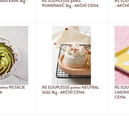
leva KÁVA 3kg -
RS SOUPLESSE poleva
RS SOUP
POMERANČ 3kg - AKČNÍ CENA
- AKČN
leva PISTÁCIE
RS SOUPLESSE poleva NEUTRAL
RS SOUP
NA
(bílá) 3kg - AKČNÍ CENA
LIMONC
CENA