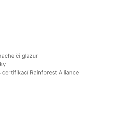
ache či glazur
nky
certifikací Rainforest Alliance