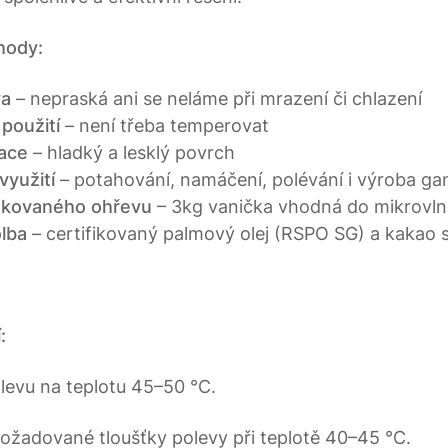
hody:
va
– nepraská ani se neláme při mrazení či chlazení
použití
– není třeba temperovat
ace
– hladký a lesklý povrch
využití
– potahování, namáčení, polévání i výroba gan
kovaného ohřevu
– 3kg vanička vhodná do mikrovl
olba
– certifikovaný palmový olej (RSPO SG) a kakao s 
:
levu na teplotu 45–50 °C.
 požadované tloušťky polevy při teplotě 40–45 °C.