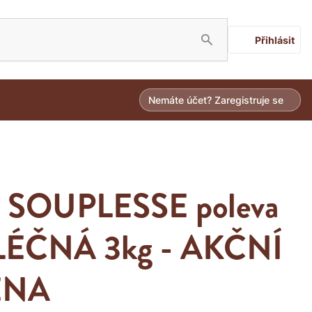
Přihlásit
Nemáte účet? Zaregistruje se
 SOUPLESSE poleva
ÉČNÁ 3kg - AKČNÍ
ENA