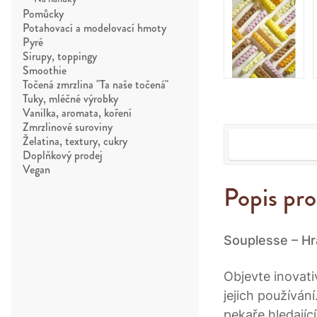
Pomůcky
Potahovací a modelovací hmoty
Pyré
Sirupy, toppingy
Smoothie
Točená zmrzlina "Ta naše točená"
Tuky, mléčné výrobky
Vanilka, aromata, koření
Zmrzlinové suroviny
Želatina, textury, cukry
Doplňkový prodej
Vegan
Popis pr
Souplesse – Hr
Objevte inovati
jejich používán
pekaře hledající