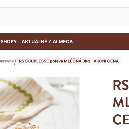
SHOPY
AKTUÁLNĚ Z ALMECA
RS SOUPLESSE poleva MLÉČNÁ 3kg - AKČNÍ CENA
Barevné
RS
ML
C