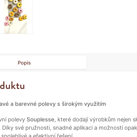
Popis
oduktu
avé a barevné polevy s širokým využitím
vní polevy
Souplesse
, které dodají výrobkům nejen sk
í. Díky své pružnosti, snadné aplikaci a možnosti opa
 spolehlivé a efektivní řešení.