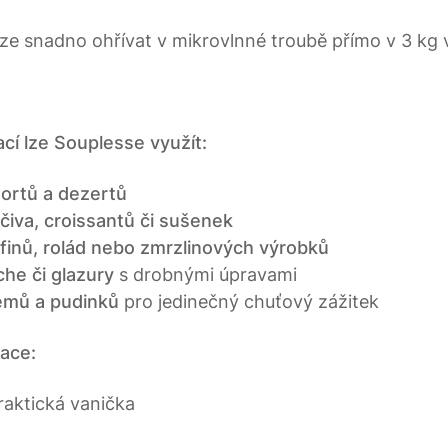
lze snadno ohřívat v mikrovlnné troubě přímo v 3 kg 
kací lze Souplesse využít:
ortů a dezertů
iva, croissantů či sušenek
finů, rolád nebo zmrzlinových výrobků
he či glazury
s drobnými úpravami
émů a pudinků
pro jedinečný chuťový zážitek
mace:
raktická vanička