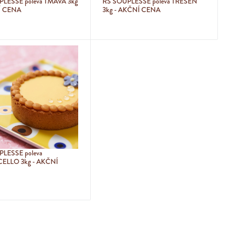
LESSE poleva TMAVÁ 3kg
RS SOUPLESSE poleva TŘEŠEŇ
Í CENA
3kg - AKČNÍ CENA
LESSE poleva
ELLO 3kg - AKČNÍ