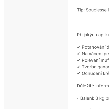
Tip:
Souplesse 
Při jakých apli
✔
Potahování d
✔
Namáčení peč
✔
Polévání muf
✔
Tvorba ganac
✔
Ochucení kr
Důležité infor
Balení:
3 kg p