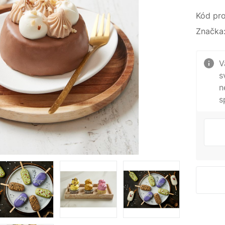
Kód pro
Značka
V
s
n
s