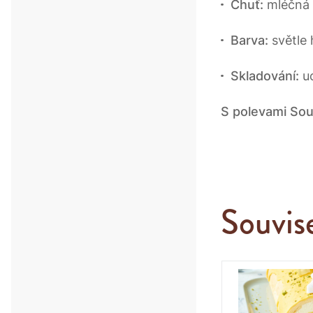
Chuť:
mléčná
Barva:
světle
Skladování:
uc
S polevami Soup
Souvis