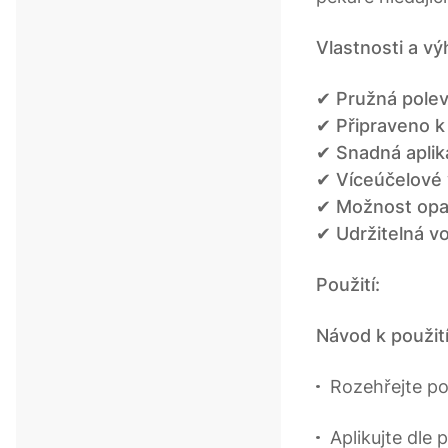
Vlastnosti a vý
✔
Pružná pole
✔
Připraveno k 
✔
Snadná aplik
✔
Víceúčelové 
✔
Možnost opa
✔
Udržitelná v
Použití:
Návod k použití
Rozehřejte po
Aplikujte dle