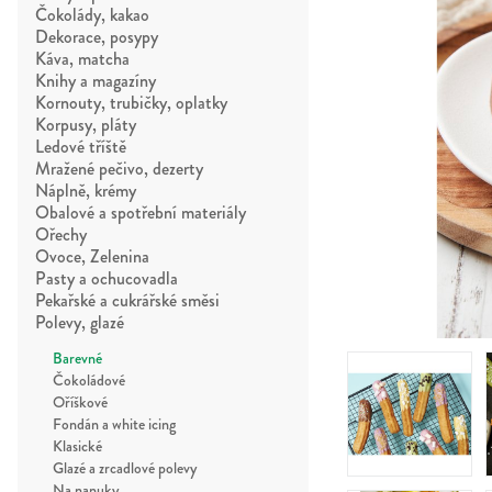
Čokolády, kakao
Dekorace, posypy
Káva, matcha
Knihy a magazíny
Kornouty, trubičky, oplatky
Korpusy, pláty
Ledové tříště
Mražené pečivo, dezerty
Náplně, krémy
Obalové a spotřební materiály
Ořechy
Ovoce, Zelenina
Pasty a ochucovadla
Pekařské a cukrářské směsi
Polevy, glazé
Barevné
Čokoládové
Oříškové
Fondán a white icing
Klasické
Glazé a zrcadlové polevy
Na nanuky