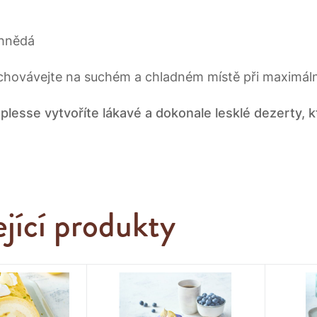
 hnědá
hovávejte na suchém a chladném místě při maximáln
lesse vytvoříte lákavé a dokonale lesklé dezerty, k
ející produkty