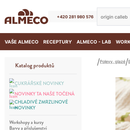
+420 281 980 576
VAŠE ALMECO
RECEPTURY
ALMECO - LAB
WORK
Polevy, glazé
Katalog produktů
CUKRÁŘSKÉ NOVINKY
NOVINKY TA NAŠE TOČENÁ
CHLADIVÉ ZMRZLINOVÉ
NOVINKY
Workshopy a kurzy
Barvy a příslušenství