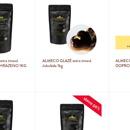
tra tmavá
ALMECO GLAZÉ extra tmavá
ALMECO
NAHRAZENO 1KG
čokoláda 1kg
DOPROD