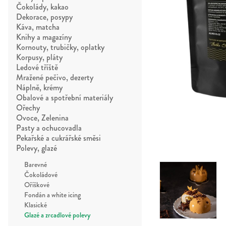
Čokolády, kakao
Dekorace, posypy
Káva, matcha
Knihy a magazíny
Kornouty, trubičky, oplatky
Korpusy, pláty
Ledové tříště
Mražené pečivo, dezerty
Náplně, krémy
Obalové a spotřební materiály
Ořechy
Ovoce, Zelenina
Pasty a ochucovadla
Pekařské a cukrářské směsi
Polevy, glazé
Barevné
Čokoládové
Oříškové
Fondán a white icing
Klasické
Glazé a zrcadlové polevy