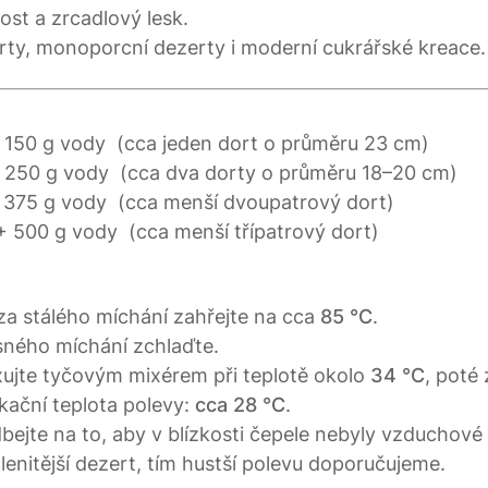
ost a zrcadlový lesk.
orty, monoporcní dezerty i moderní cukrářské kreace.
:
+ 150 g vody (cca jeden dort o průměru 23 cm)
+ 250 g vody (cca dva dorty o průměru 18–20 cm)
+ 375 g vody (cca menší dvoupatrový dort)
+ 500 g vody (cca menší třípatrový dort)
za stálého míchání zahřejte na cca
85 °C
.
sného míchání zchlaďte.
xujte tyčovým mixérem při teplotě okolo
34 °C
, poté 
ikační teplota polevy:
cca 28 °C
.
dbejte na to, aby v blízkosti čepele nebyly vzduchové 
lenitější dezert, tím hustší polevu doporučujeme.