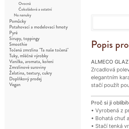
Ovocná
Čokoládová a ostatní
Na nanuky
Pomůcky
Potahovací a modelovací hmoty
Pyré
Sirupy, toppingy
Popis pr
Smoothie
Točená zmrzlina "Ta naše točená"
Tuky, mléčné výrobky
ALMECO GLAZ
Vanilka, aromata, koření
Zmrzlinové suroviny
Zrcadlová pole
Želatina, textury, cukry
elegantním kara
Doplňkový prodej
stačí použít p
Vegan
Proč si ji oblíbít
• Vyrobená z pr
• Bohatá chuť a
• Stačí tenká v