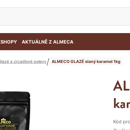
SHOPY
AKTUÁLNĚ Z ALMECA
ALMECO GLAZÉ slaný karamel 1kg
Glazé a zrcadlové polevy
AL
ka
Kód pro