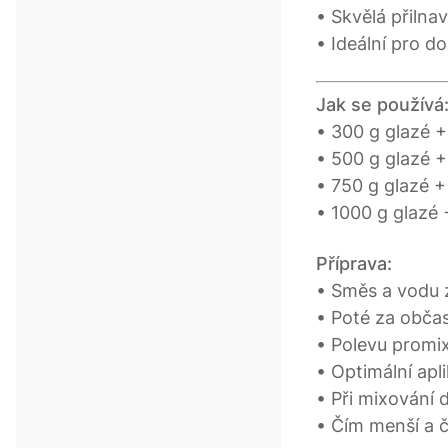
• Skvělá přilnav
• Ideální pro d
Jak se používá
• 300 g glazé 
• 500 g glazé 
• 750 g glazé 
• 1000 g glazé 
Příprava:
• Směs a vodu 
• Poté za obča
• Polevu promi
• Optimální apl
• Při mixování 
• Čím menší a č