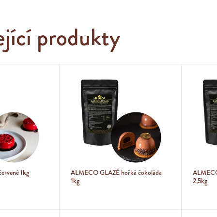
ející produkty
rvené 1kg
ALMECO GLAZÉ hořká čokoláda
ALMECO 
1kg
2,5kg