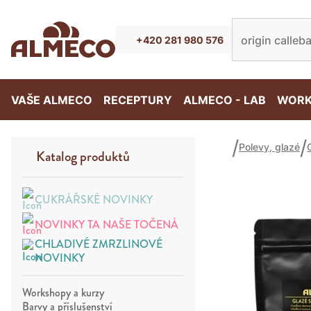
+420 281 980 576
VAŠE ALMECO
RECEPTURY
ALMECO - LAB
WORK
Polevy, glazé
Katalog produktů
CUKRÁŘSKÉ NOVINKY
NOVINKY TA NAŠE TOČENÁ
CHLADIVÉ ZMRZLINOVÉ
NOVINKY
Workshopy a kurzy
Barvy a příslušenství