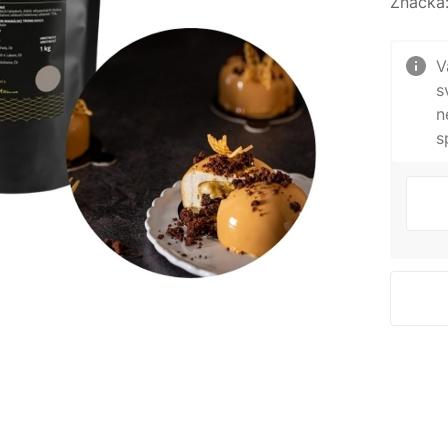
Značka
V
s
n
s