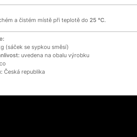
chém a čistém místě při teplotě do
25 °C
.
e:
kg (sáček se sypkou směsí)
nlivost:
uvedena na obalu výrobku
co
:
Česká republika