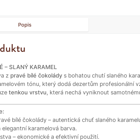
Popis
oduktu
É – SLANÝ KARAMEL
va z
pravé bílé čokolády
s bohatou chutí slaného kara
melovém tónu, který dodá dezertům profesionální vzh
ouze
tenkou vrstvu
, která nechá vyniknout samotném
e:
avé bílé čokolády – autentická chuť slaného karamel
 elegantní karamelová barva.
rstva – ekonomické a efektivní použití.